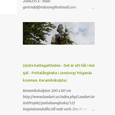
2468255 E- mail:
gertrudalfredsson@hotmail.com
Utbildning: Konstskolan Forum Malmö
1983- 88 Kv:s Konstskola Göteborg1981- 82
Halmstad Högskola konstpedagogik 2009
Separatutställningar i urval: Malmö
Konsthall Föreställningar 2016/ 17 Ebeling
Konstmuseum Eskilstuna 2016 Höörs
Konsthall 2016. Konstköket Mjöhult ”Ty
riket är mitt” 2015. Galleri 21 Malmö 2014
Kronogshuset Aura "Magica Logica" Lun...
(x)site Kattegattleden - Det är ett hål i min
själ - Pottalånghaka i Jonstorp/ Höganäs
kommun. Keramikskulptur.
Keramikskulptur 200 x 80 cm
http://www.landart.se/index.php/LandartAr
tistProjekt/pottalaonghaka/521
Inspirationskälla till mitt verk: Det är ett hål